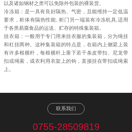
以及诸如钢材之类可以免除外包装的裸装货。
冷冻箱：是一具有良好隔热、气密，且能维持一定低温
要求，柜体有隔热性能, 柜门另一端装有冷冻机具,适用
于各类易腐食品的运送、贮存的特殊集装箱。
挂衣箱：一般用于专门用来挂衣服的集装箱，分为绳挂
和杠挂两种。这种集装箱的特点是，在箱内上侧梁上装
有许多根横杆，每根横杆上垂下若干条皮带扣、尼龙带
扣或绳索，成衣利用衣架上的钩，直接挂在带扣或绳索
上。
联系我们
0755-28509819